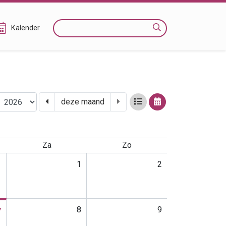
Zoeken
Kalender
vorige maand
volgende maand
lijstweergave
kalenderweergave
deze maand
Za
Zo
1
1
2
8
9
7